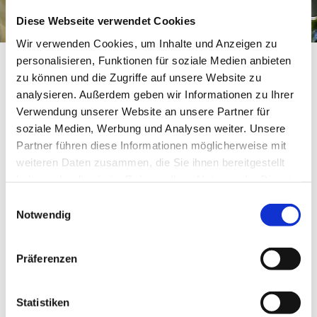
Diese Webseite verwendet Cookies
Wir verwenden Cookies, um Inhalte und Anzeigen zu
Nachwuchs für
personalisieren, Funktionen für soziale Medien anbieten
Krabbelgruppe gesucht
zu können und die Zugriffe auf unsere Website zu
analysieren. Außerdem geben wir Informationen zu Ihrer
Verwendung unserer Website an unsere Partner für
soziale Medien, Werbung und Analysen weiter. Unsere
Unsere Krabbelgruppe „Windelpiraten“
Partner führen diese Informationen möglicherweise mit
für Kinder im Alter von 0-3 Jahren trifft
weiteren Daten zusammen, die Sie ihnen bereitgestellt
sich dienstags von 10:00 bis 11:30 Uhr
haben oder die sie im Rahmen Ihrer Nutzung der Dienste
gesammelt haben.
im Thomashaus der St.Thomaskirche,
Einwilligungsauswahl
Notwendig
Minden-Rodenbeck, Schwabenring 63.
Weil fast alle Piratinnen und Piraten im
Präferenzen
August in den Kindergarten kommen,
werden dringend „Mitkrabbler“ zum
Statistiken